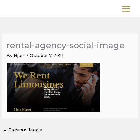
Skip
to
content
rental-agency-social-image
By
Bjorn
/
October 7, 2021
←
Previous Media