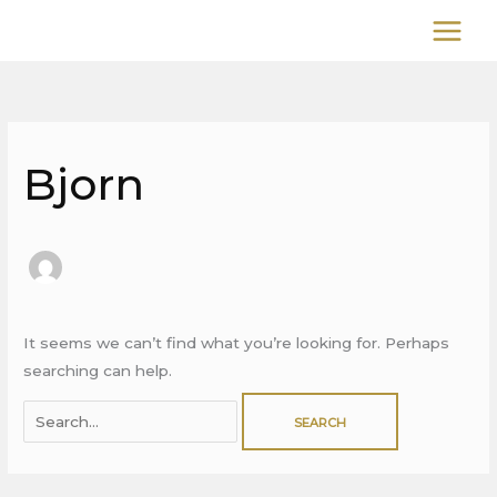
Skip
to
content
Search
for:
Bjorn
It seems we can’t find what you’re looking for. Perhaps
searching can help.